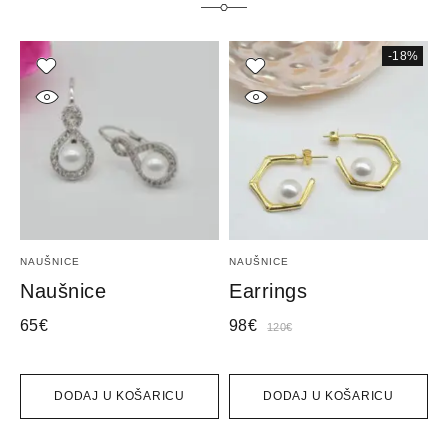
-18%
NAUŠNICE
NAUŠNICE
N
Naušnice
Earrings
E
65
€
98
€
7
120
€
DODAJ U KOŠARICU
DODAJ U KOŠARICU