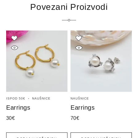
Povezani Proizvodi
ISPOD 50€
NAUŠNICE
NAUŠNICE
N
Earrings
Earrings
E
30
€
70
€
1