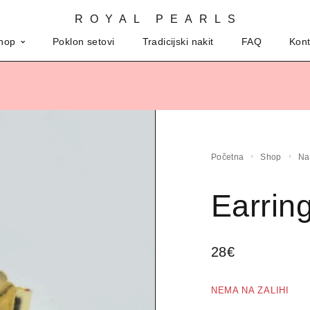
ROYAL PEARLS
hop
Poklon setovi
Tradicijski nakit
FAQ
Kont
Početna
Shop
N
Earrin
28
€
NEMA NA ZALIHI