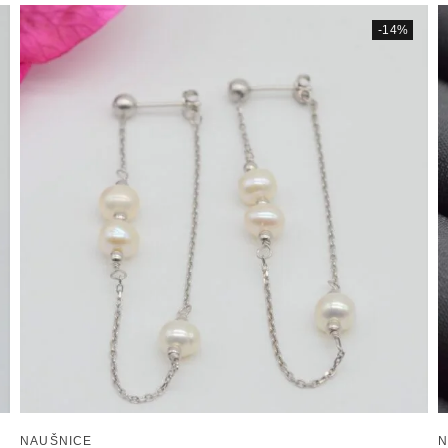
-14%
NAUŠNICE
N