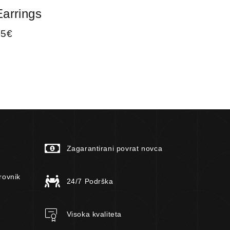
Earrings
Ear
25
€
120
Zagarantirani povrat novca
rovnik
24/7 Podrška
Visoka kvaliteta