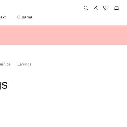
akt
O nama
aušnice
Earrings
gs