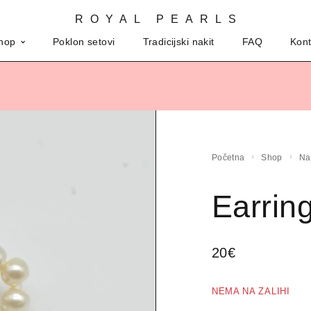
ROYAL PEARLS
hop
Poklon setovi
Tradicijski nakit
FAQ
Kont
Početna
Shop
N
Earrin
20
€
NEMA NA ZALIHI