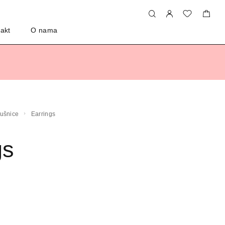
akt
O nama
aušnice
Earrings
gs