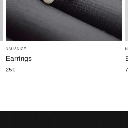
NAUŠNICE
N
Earrings
25
€