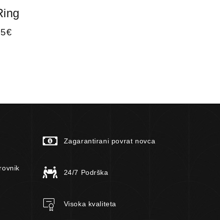
Ring
Rin
65
€
37
€
Zagarantirani povrat novca
rovnik
24/7 Podrška
Visoka kvaliteta