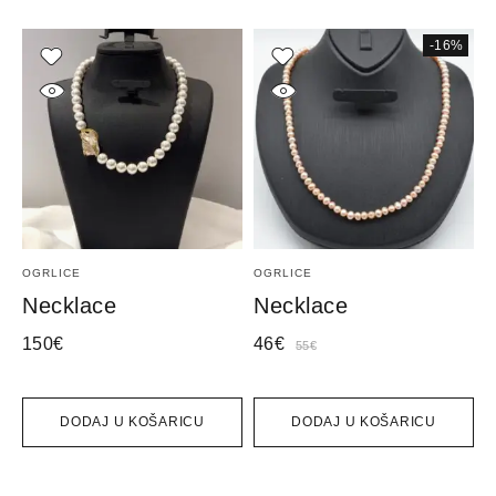
-16%
OGRLICE
OGRLICE
B
Necklace
Necklace
150
€
46
€
5
55
€
DODAJ U KOŠARICU
DODAJ U KOŠARICU