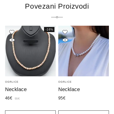
Povezani Proizvodi
-16%
OGRLICE
OGRLICE
O
Necklace
Necklace
46
€
95
€
7
55
€