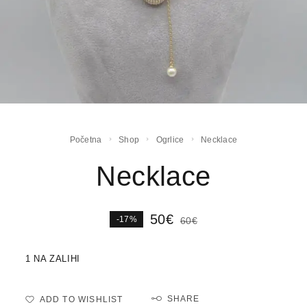
Početna
Shop
Ogrlice
Necklace
Necklace
50
€
-17%
60
€
1 NA ZALIHI
SHARE
ADD TO WISHLIST