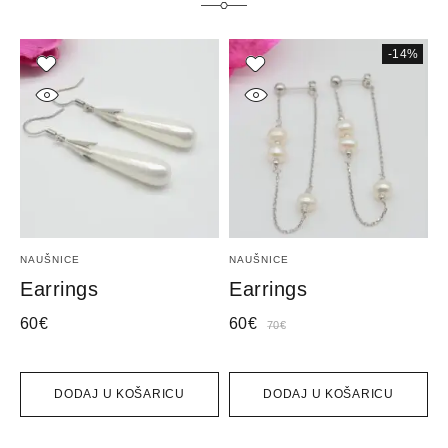
-14%
NAUŠNICE
NAUŠNICE
N
Earrings
Earrings
E
60
€
60
€
9
70
€
DODAJ U KOŠARICU
DODAJ U KOŠARICU