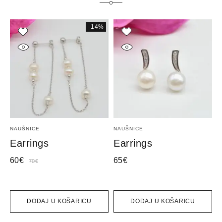
-14%
NAUŠNICE
NAUŠNICE
I
Earrings
Earrings
E
60
€
65
€
2
70
€
DODAJ U KOŠARICU
DODAJ U KOŠARICU