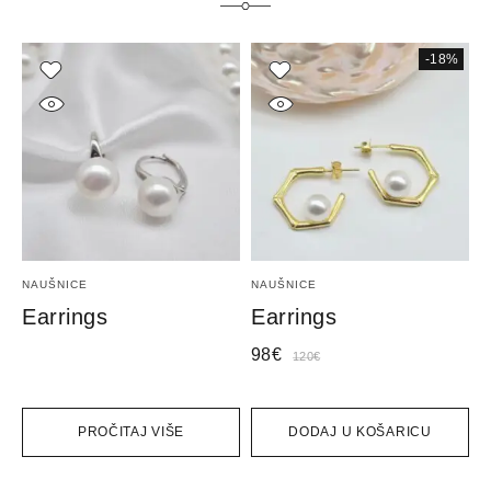
-18%
NAUŠNICE
NAUŠNICE
N
Earrings
Earrings
E
98
€
7
120
€
PROČITAJ VIŠE
DODAJ U KOŠARICU