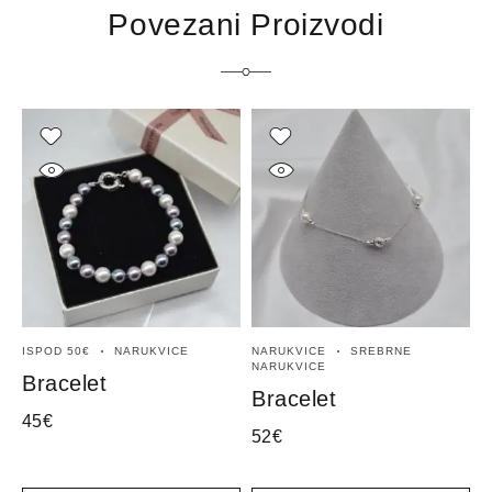
Povezani Proizvodi
ISPOD 50€
NARUKVICE
NARUKVICE
SREBRNE
C
NARUKVICE
Bracelet
B
Bracelet
45
€
5
52
€