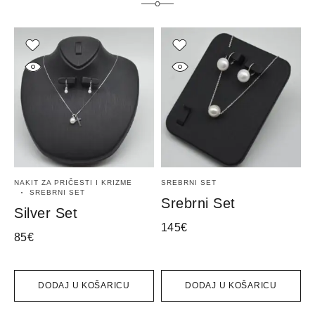
NAKIT ZA PRIČESTI I KRIZME
SREBRNI SET
S
SREBRNI SET
Srebrni Set
Silver Set
145
€
3
85
€
DODAJ U KOŠARICU
DODAJ U KOŠARICU