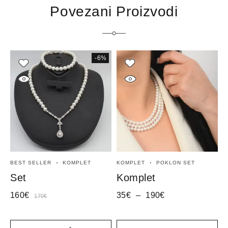
Povezani Proizvodi
-6%
BEST SELLER
KOMPLET
KOMPLET
POKLON SET
K
Set
Komplet
160
€
35
€
–
190
€
7
170
€