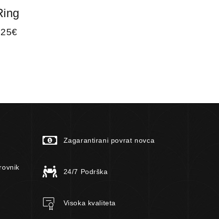
Ring
Rin
125
€
46
€
Zagarantirani povrat novca
rovnik
24/7 Podrška
Visoka kvaliteta