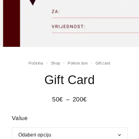
Početna
Shop
Poklon bon
Gift card
Gift Card
50
€
–
200
€
Value