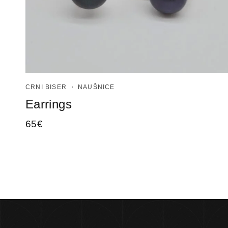
CRNI BISER
NAUŠNICE
Earrings
65
€