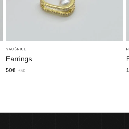
NAUŠNICE
N
Earrings
50
€
65
€