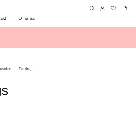
akt
O nama
aušnice
Earrings
gs