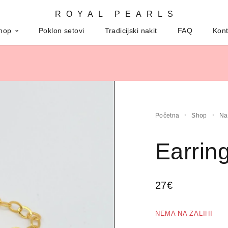
ROYAL PEARLS
hop
Poklon setovi
Tradicijski nakit
FAQ
Kont
Početna
Shop
N
Earrin
27
€
NEMA NA ZALIHI