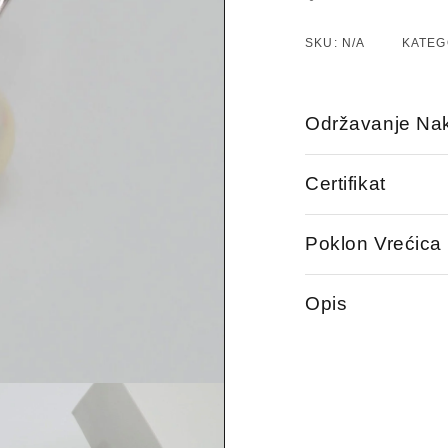
SKU:
N/A
KATEG
Održavanje Nak
Certifikat
Poklon Vrećica
Opis