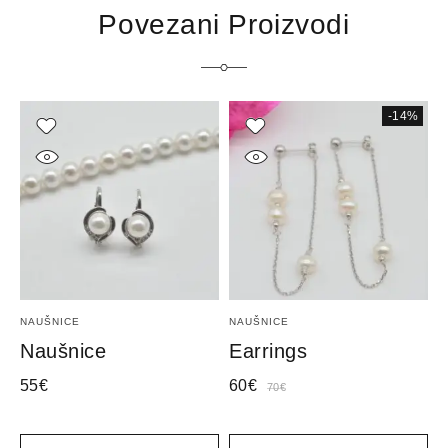
Povezani Proizvodi
-14%
NAUŠNICE
NAUŠNICE
B
Naušnice
Earrings
E
55
€
60
€
6
70
€