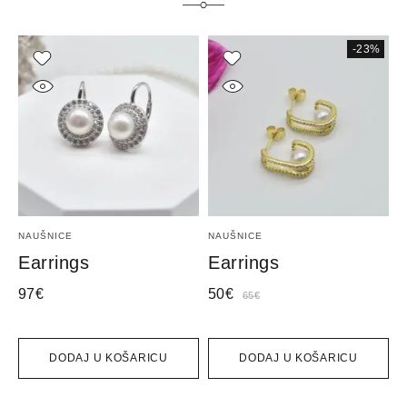
-23%
NAUŠNICE
NAUŠNICE
N
Earrings
Earrings
E
97
€
50
€
6
65
€
DODAJ U KOŠARICU
DODAJ U KOŠARICU