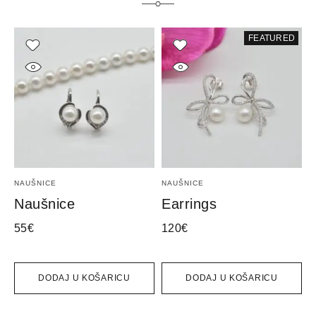
FEATURED
NAUŠNICE
NAUŠNICE
I
Naušnice
Earrings
E
55
€
120
€
3
DODAJ U KOŠARICU
DODAJ U KOŠARICU