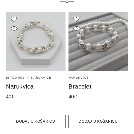
ISPOD 50€
NARUKVICE
NARUKVICE
C
N
Narukvica
Bracelet
B
40
€
40
€
4
DODAJ U KOŠARICU
DODAJ U KOŠARICU