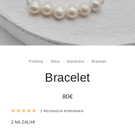
Početna
Shop
Narukvice
Bracelet
Bracelet
80
€
Korisnička ocjena:
5.00
od ukupno 5 
1
RECENZIJA KORISNIKA
2 NA ZALIHI