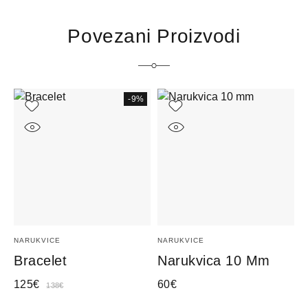
Povezani Proizvodi
-9%
NARUKVICE
NARUKVICE
N
N
Bracelet
Narukvica 10 Mm
B
125
€
60
€
138
€
7